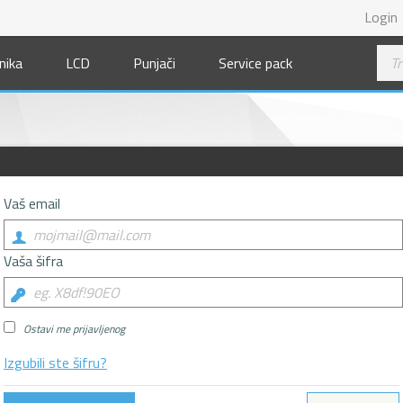
Login
nika
LCD
Punjači
Service pack
Vaš email
Vaša šifra
Ostavi me prijavljenog
Izgubili ste šifru?