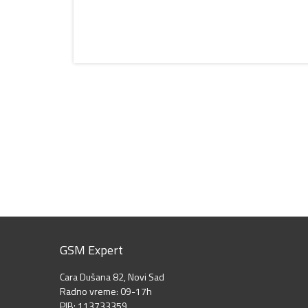
GSM Expert
Cara Dušana 82, Novi Sad
Radno vreme: 09-17h
PIB: 113733359