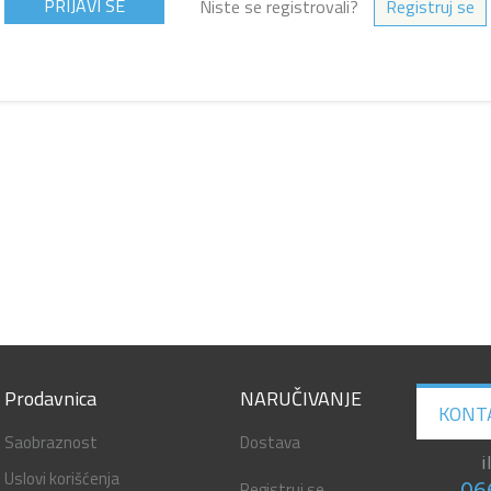
Niste se registrovali?
Registruj se
Prodavnica
NARUČIVANJE
KONT
Saobraznost
Dostava
i
Uslovi korišćenja
Registruj se