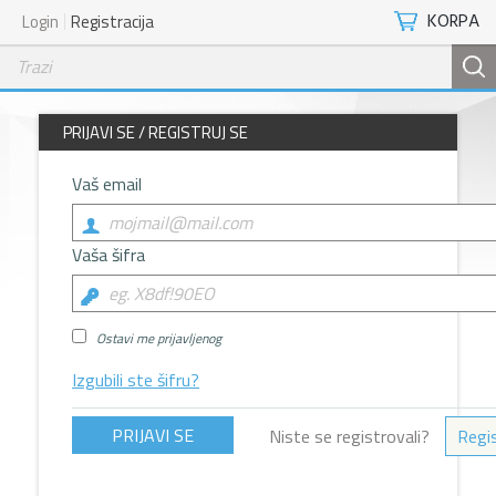
KORPA
Login
Registracija
PRIJAVI SE / REGISTRUJ SE
Vaš email
Vaša šifra
Ostavi me prijavljenog
Izgubili ste šifru?
Niste se registrovali?
Regis