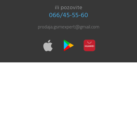
ili pozovite
066/45-55-60
prodaja.gsmexpert@gmail.com