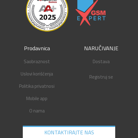
Prodavnica
NARUČIVANJE
Saobraznost
Dostava
Uslovi korišćenja
Registruj se
Politika privatnosi
Mobile app
O nama
KONTAKTIRAJTE NAS