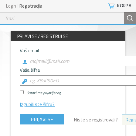
KORPA
Login
Registracija
PRIJAVI SE / REGISTRUJ SE
Vaš email
Vaša šifra
Ostavi me prijavljenog
Izgubili ste šifru?
Niste se registrovali?
Regis