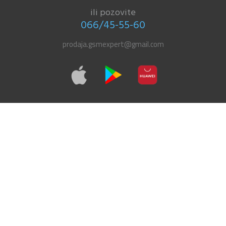
ili pozovite
066/45-55-60
prodaja.gsmexpert@gmail.com