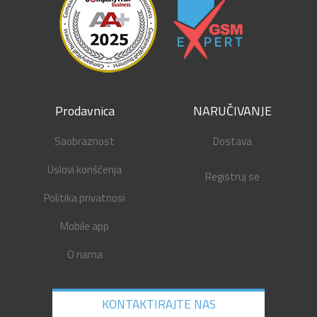
Prodavnica
NARUČIVANJE
Saobraznost
Dostava
Uslovi korišćenja
Registruj se
Politika privatnosi
Mobile app
O nama
KONTAKTIRAJTE NAS