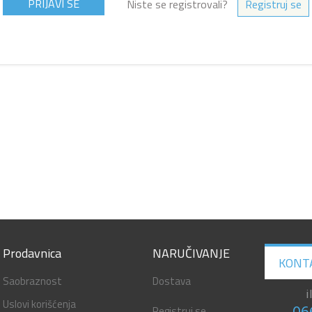
Niste se registrovali?
Registruj se
Prodavnica
NARUČIVANJE
KONT
Saobraznost
Dostava
i
Uslovi korišćenja
Registruj se