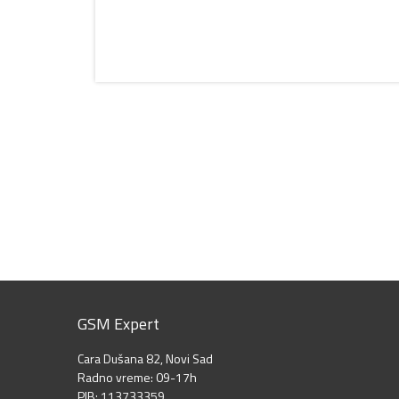
GSM Expert
Cara Dušana 82, Novi Sad
Radno vreme: 09-17h
PIB: 113733359