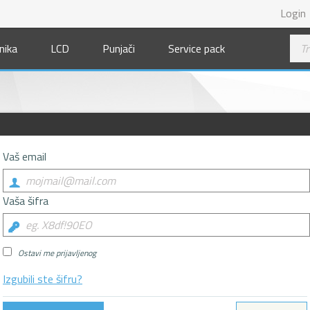
Login
nika
LCD
Punjači
Service pack
Vaš email
Vaša šifra
Ostavi me prijavljenog
Izgubili ste šifru?