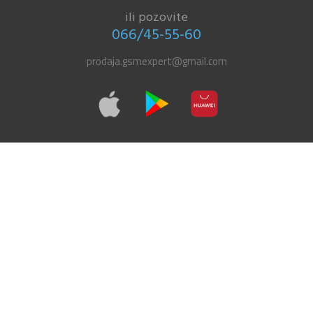
ili pozovite
066/45-55-60
prodaja.gsmexpert@gmail.com