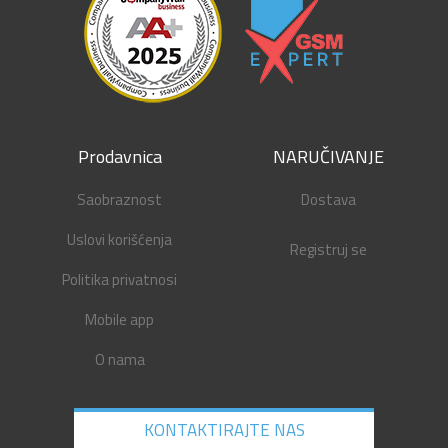
Prodavnica
NARUČIVANJE
Saobraznost
Dostava
Uslovi korišćenja
Registruj se
Politika privatnosi
Mobile app
O nama
KONTAKTIRAJTE NAS