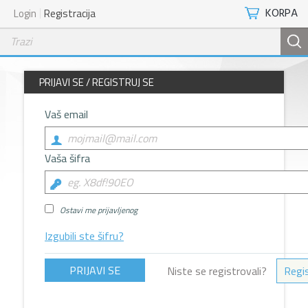
KORPA
Login
Registracija
PRIJAVI SE / REGISTRUJ SE
Vaš email
Vaša šifra
Ostavi me prijavljenog
Izgubili ste šifru?
Niste se registrovali?
Regis