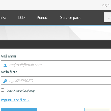
Login
nika
LCD
Punjači
Service pack
Vaš email
Vaša šifra
Ostavi me prijavljenog
Izgubili ste šifru?