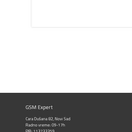
GSM Expert
Cara Dušana 82, Novi Sad
Radno vreme: 09-17h
PIB: 113733359