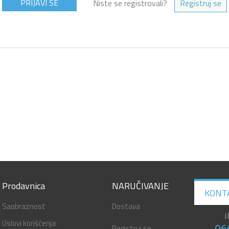
Niste se registrovali?
Registruj se
Prodavnica
NARUČIVANJE
KONT
Saobraznost
Dostava
i
Uslovi korišćenja
Registruj se