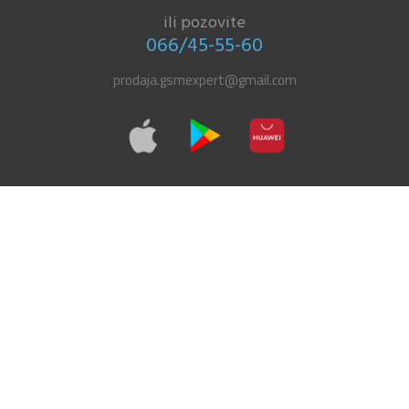
ili pozovite
066/45-55-60
prodaja.gsmexpert@gmail.com