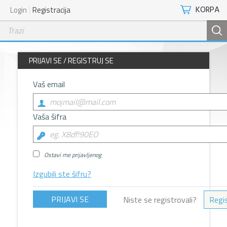
KORPA
Login
Registracija
PRIJAVI SE / REGISTRUJ SE
Vaš email
Vaša šifra
Ostavi me prijavljenog
Izgubili ste šifru?
Niste se registrovali?
Regis