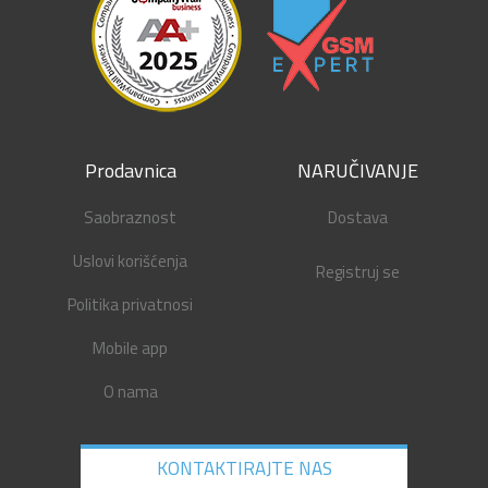
Prodavnica
NARUČIVANJE
Saobraznost
Dostava
Uslovi korišćenja
Registruj se
Politika privatnosi
Mobile app
O nama
KONTAKTIRAJTE NAS