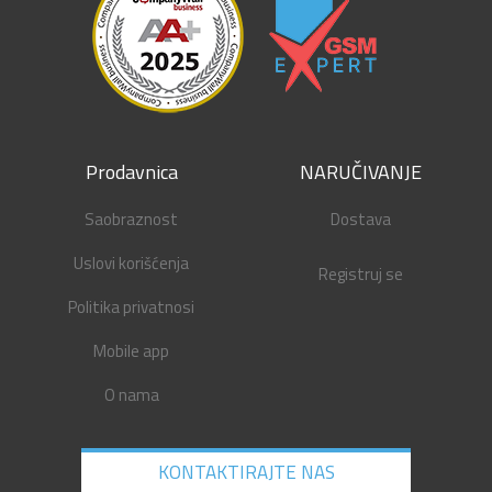
Prodavnica
NARUČIVANJE
Saobraznost
Dostava
Uslovi korišćenja
Registruj se
Politika privatnosi
Mobile app
O nama
KONTAKTIRAJTE NAS