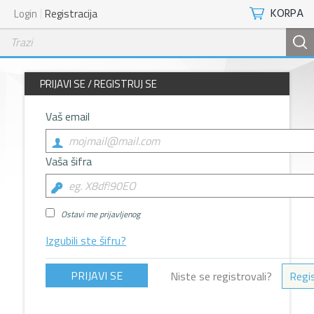
KORPA
Login
Registracija
PRIJAVI SE / REGISTRUJ SE
Vaš email
Vaša šifra
Ostavi me prijavljenog
Izgubili ste šifru?
Niste se registrovali?
Regis