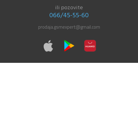
ili pozovite
066/45-55-60
prodaja.gsmexpert@gmail.com