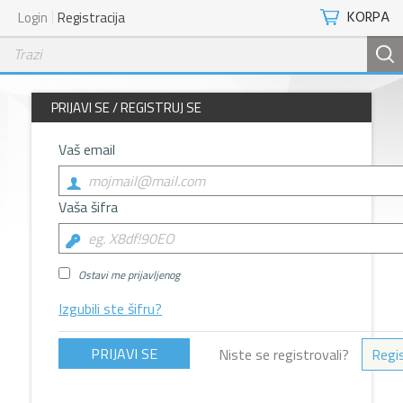
KORPA
Login
Registracija
PRIJAVI SE / REGISTRUJ SE
Vaš email
Vaša šifra
Ostavi me prijavljenog
Izgubili ste šifru?
Niste se registrovali?
Regis