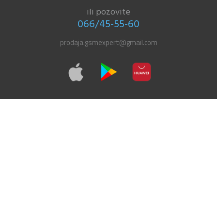
ili pozovite
066/45-55-60
prodaja.gsmexpert@gmail.com