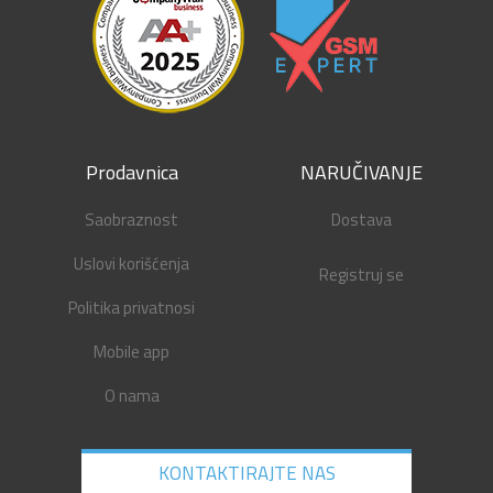
Prodavnica
NARUČIVANJE
Saobraznost
Dostava
Uslovi korišćenja
Registruj se
Politika privatnosi
Mobile app
O nama
KONTAKTIRAJTE NAS