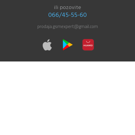
ili pozovite
066/45-55-60
prodaja.gsmexpert@gmail.com