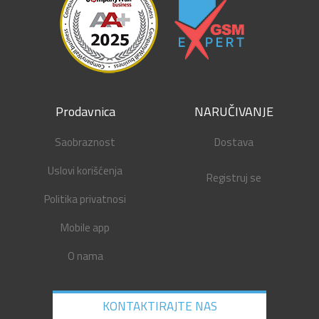
Prodavnica
NARUČIVANJE
Saobraznost
Dostava
Uslovi korišćenja
Registruj se
Politika privatnosi
Mobile app
O nama
KONTAKTIRAJTE NAS