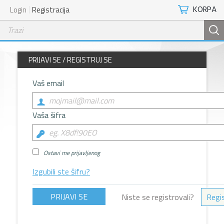
KORPA
Login
Registracija
PRIJAVI SE / REGISTRUJ SE
Vaš email
Vaša šifra
Ostavi me prijavljenog
Izgubili ste šifru?
Niste se registrovali?
Regis