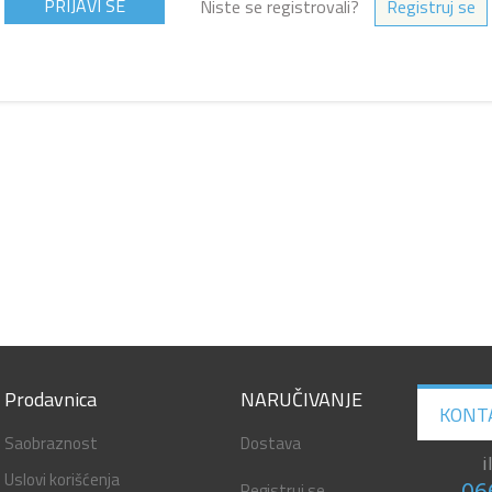
Niste se registrovali?
Registruj se
Prodavnica
NARUČIVANJE
KONT
Saobraznost
Dostava
i
Uslovi korišćenja
Registruj se