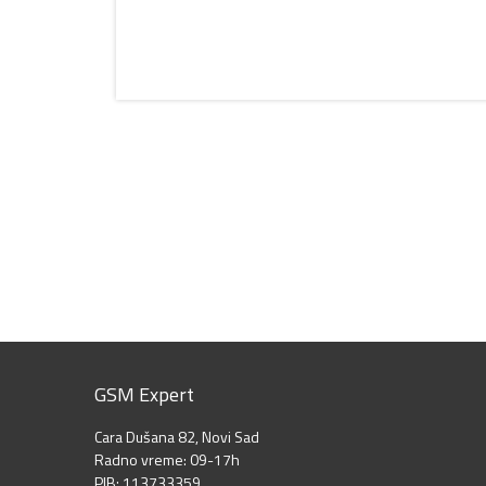
GSM Expert
Cara Dušana 82, Novi Sad
Radno vreme: 09-17h
PIB: 113733359