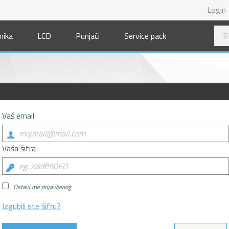
Login
nika
LCD
Punjači
Service pack
Vaš email
Vaša šifra
Ostavi me prijavljenog
Izgubili ste šifru?