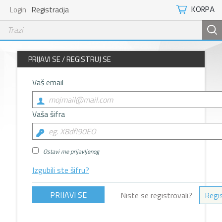
KORPA
Login
Registracija
PRIJAVI SE / REGISTRUJ SE
Vaš email
Vaša šifra
Ostavi me prijavljenog
Izgubili ste šifru?
Niste se registrovali?
Regis