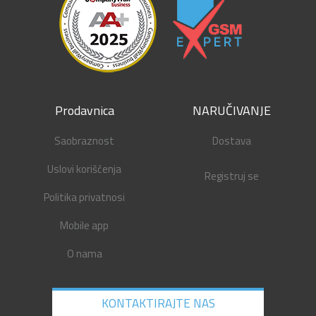
Prodavnica
NARUČIVANJE
Saobraznost
Dostava
Uslovi korišćenja
Registruj se
Politika privatnosi
Mobile app
O nama
KONTAKTIRAJTE NAS