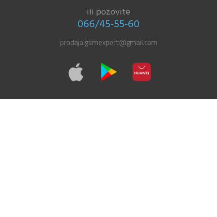
ili pozovite
066/45-55-60
prodaja.gsmexpert@gmail.com