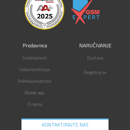
Prodavnica
NARUČIVANJE
Saobraznost
Dostava
Uslovi korišćenja
Registruj se
Politika privatnosi
Mobile app
O nama
KONTAKTIRAJTE NAS