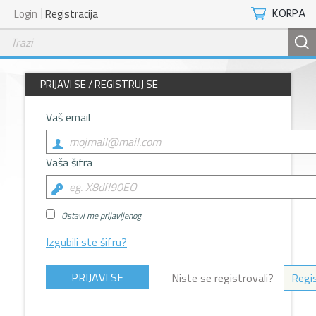
KORPA
Login
Registracija
PRIJAVI SE / REGISTRUJ SE
Vaš email
Vaša šifra
Ostavi me prijavljenog
Izgubili ste šifru?
Niste se registrovali?
Regis