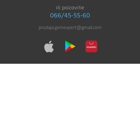
ili pozovite
066/45-55-60
prodaja.gsmexpert@gmail.com