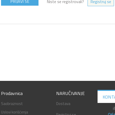
Niste se registrovali?
Registruj se
Prodavnica
NARUČIVANJE
KONT
Saobraznost
Dostava
i
Uslovi korišćenja
Registruj se