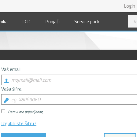
Login
nika
LCD
Punjači
Service pack
Vaš email
Vaša šifra
Ostavi me prijavljenog
Izgubili ste šifru?