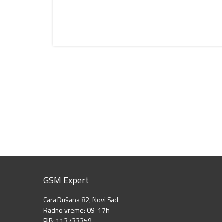
GSM Expert
Cara Dušana 82, Novi Sad
Radno vreme: 09-17h
PIB: 113733359