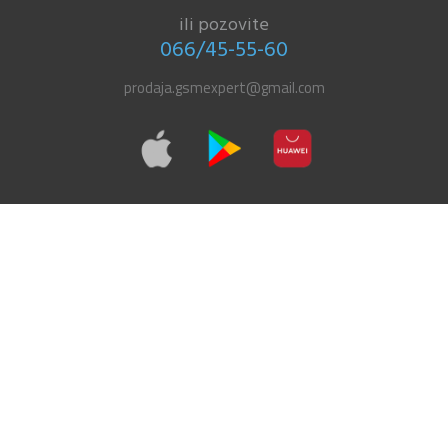
ili pozovite
066/45-55-60
prodaja.gsmexpert@gmail.com