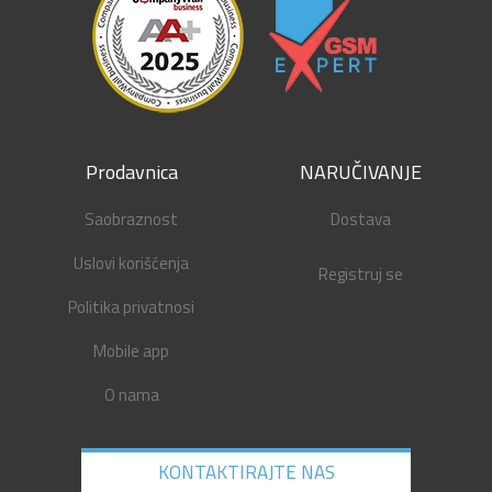
Prodavnica
NARUČIVANJE
Saobraznost
Dostava
Uslovi korišćenja
Registruj se
Politika privatnosi
Mobile app
O nama
KONTAKTIRAJTE NAS