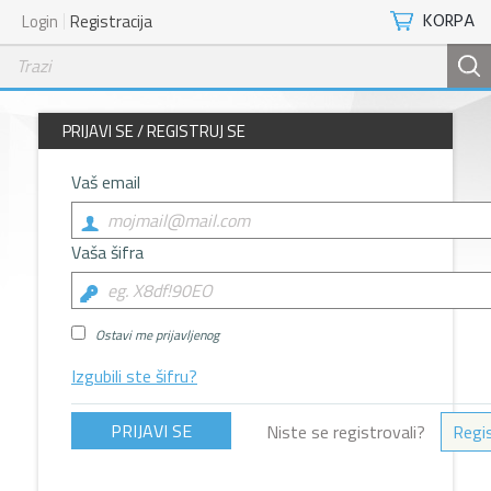
KORPA
Login
Registracija
PRIJAVI SE / REGISTRUJ SE
Vaš email
Vaša šifra
Ostavi me prijavljenog
Izgubili ste šifru?
Niste se registrovali?
Regis