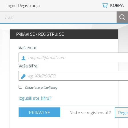
KORPA
Login
Registracija
PRIJAVI SE / REGISTRUJ SE
Vaš email
Vaša šifra
Ostavi me prijavljenog
Izgubili ste šifru?
Niste se registrovali?
Regis