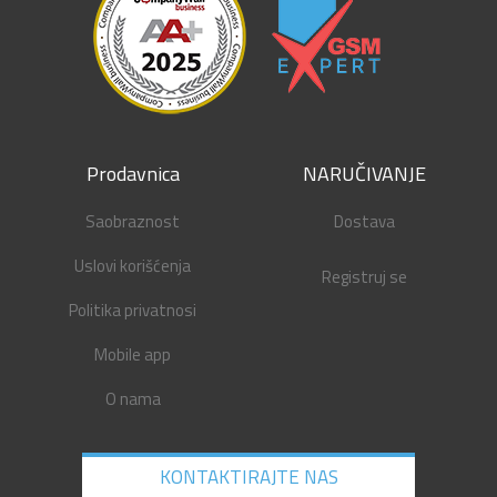
Prodavnica
NARUČIVANJE
Saobraznost
Dostava
Uslovi korišćenja
Registruj se
Politika privatnosi
Mobile app
O nama
KONTAKTIRAJTE NAS