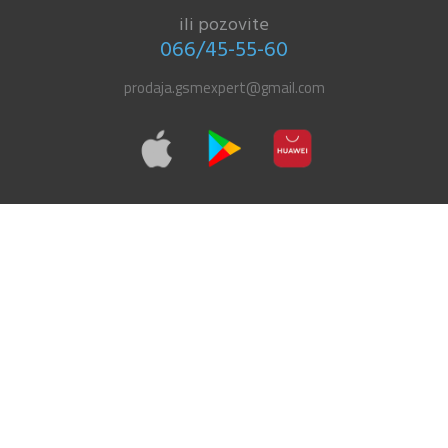
ili pozovite
066/45-55-60
prodaja.gsmexpert@gmail.com