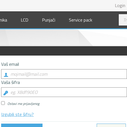
Login
nika
LCD
Punjači
Service pack
Vaš email
Vaša šifra
Ostavi me prijavljenog
Izgubili ste šifru?