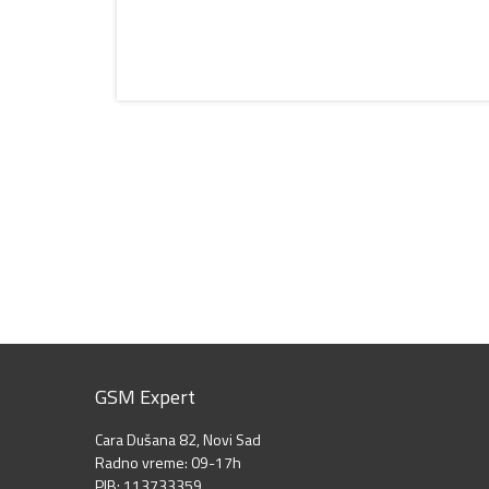
GSM Expert
Cara Dušana 82, Novi Sad
Radno vreme: 09-17h
PIB: 113733359