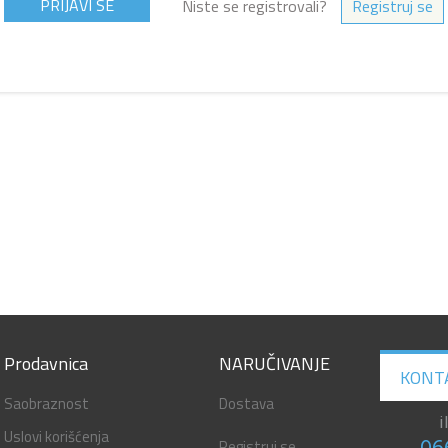
Niste se registrovali?
Registruj se
Prodavnica
NARUČIVANJE
KONT
Saobraznost
Dostava
i
Uslovi korišćenja
Registruj se