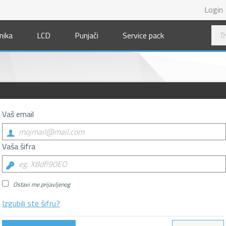
Login
nika
LCD
Punjači
Service pack
Vaš email
Vaša šifra
Ostavi me prijavljenog
Izgubili ste šifru?