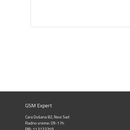
GSM Expert
Cara Dušana 82, Novi Sad
Radno vreme: 09-17h
PIB: 113733359