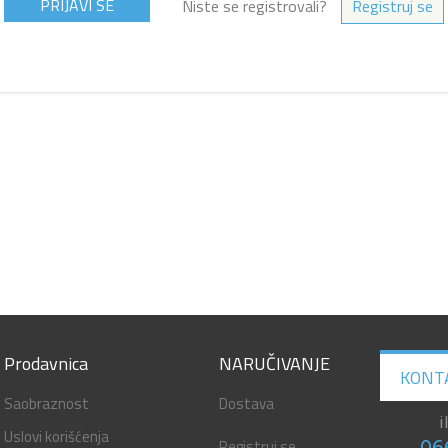
Niste se registrovali?
Registruj se
Prodavnica
NARUČIVANJE
KONT
Saobraznost
Dostava
i
Uslovi korišćenja
Registruj se