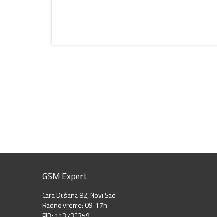
GSM Expert
Cara Dušana 82, Novi Sad
Radno vreme: 09-17h
PIB: 113733359