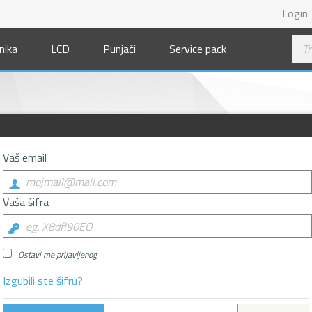
Login
nika
LCD
Punjači
Service pack
Vaš email
Vaša šifra
Ostavi me prijavljenog
Izgubili ste šifru?