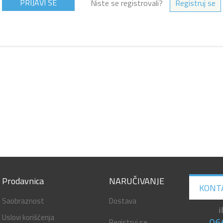
Niste se registrovali?
Registruj se
Prodavnica
NARUČIVANJE
KONT
Saobraznost
Dostava
i
Uslovi korišćenja
Registruj se