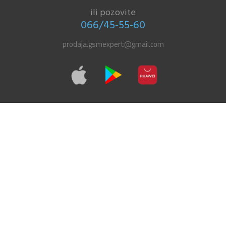
ili pozovite
066/45-55-60
prodaja.gsmexpert@gmail.com