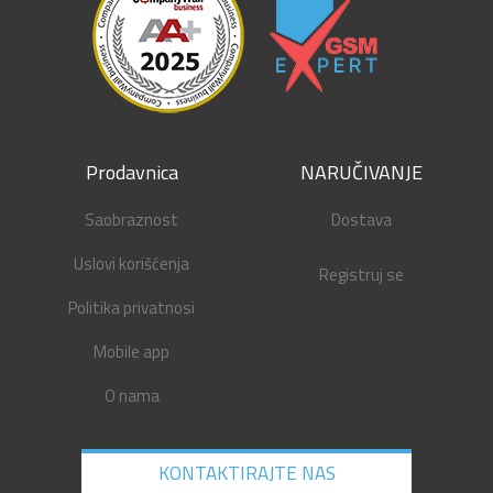
Prodavnica
NARUČIVANJE
Saobraznost
Dostava
Uslovi korišćenja
Registruj se
Politika privatnosi
Mobile app
O nama
KONTAKTIRAJTE NAS