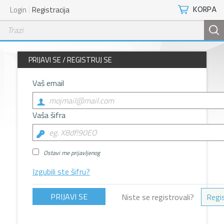
KORPA
Login
Registracija
PRIJAVI SE / REGISTRUJ SE
Vaš email
Vaša šifra
Ostavi me prijavljenog
Izgubili ste šifru?
Niste se registrovali?
Regis