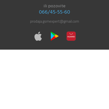
ili pozovite
066/45-55-60
prodaja.gsmexpert@gmail.com