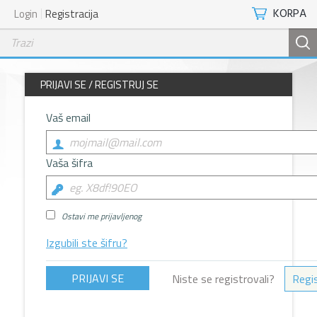
KORPA
Login
Registracija
PRIJAVI SE / REGISTRUJ SE
Vaš email
Vaša šifra
Ostavi me prijavljenog
Izgubili ste šifru?
Niste se registrovali?
Regis