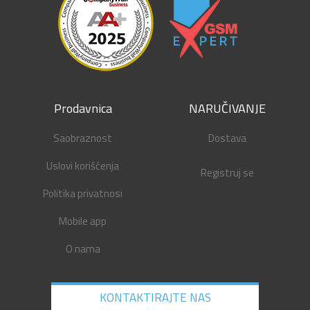
Prodavnica
NARUČIVANJE
Saobraznost
Dostava
Uslovi korišćenja
Registruj se
Politika privatnosi
Mobile app
O nama
KONTAKTIRAJTE NAS