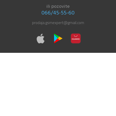
ili pozovite
066/45-55-60
prodaja.gsmexpert@gmail.com