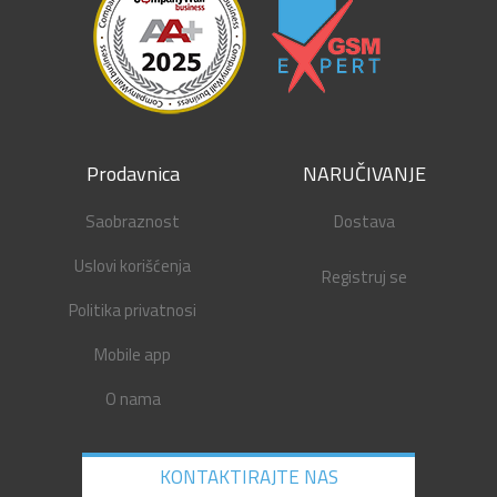
Prodavnica
NARUČIVANJE
Saobraznost
Dostava
Uslovi korišćenja
Registruj se
Politika privatnosi
Mobile app
O nama
KONTAKTIRAJTE NAS