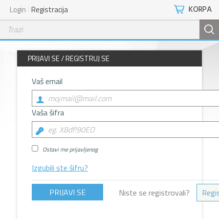
KORPA
Login
Registracija
PRIJAVI SE / REGISTRUJ SE
Vaš email
Vaša šifra
Ostavi me prijavljenog
Izgubili ste šifru?
Niste se registrovali?
Regis