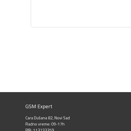
GSM Expert
Cara Dušana 82, Novi Sad
Radno vreme: 09-17h
PIB: 113733359