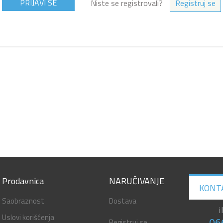
Niste se registrovali?
Registruj se
Prodavnica
NARUČIVANJE
KONT
Saobraznost
Dostava
i
Uslovi korišćenja
Registruj se