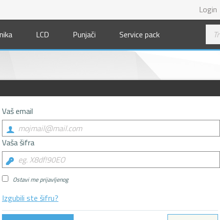
Login
nika
LCD
Punjači
Service pack
Vaš email
Vaša šifra
Ostavi me prijavljenog
Izgubili ste šifru?