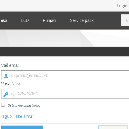
Login
nika
LCD
Punjači
Service pack
Vaš email
Vaša šifra
Ostavi me prijavljenog
Izgubili ste šifru?