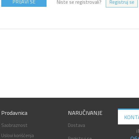
Niste se registrovali?
Registruj se
Prodavnica
NARUČIVANJE
KONT
Saobraznost
Dostava
i
Uslovi korišćenja
Registruj se