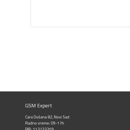
GSM Expert
Cara Dušana 82, Novi Sad
Radno vreme: 09-17h
PIB: 113733359