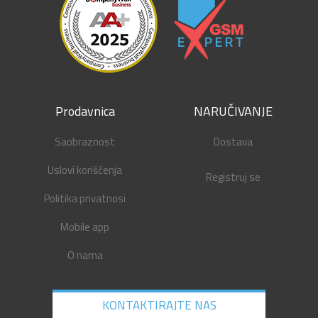
Prodavnica
NARUČIVANJE
Saobraznost
Dostava
Uslovi korišćenja
Registruj se
Politika privatnosi
Mobile app
O nama
KONTAKTIRAJTE NAS