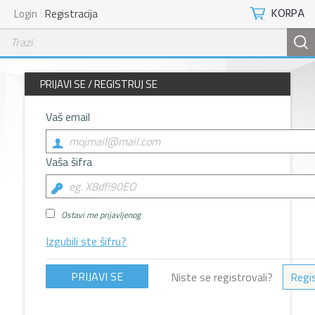
KORPA
Login
Registracija
PRIJAVI SE / REGISTRUJ SE
Vaš email
Vaša šifra
Ostavi me prijavljenog
Izgubili ste šifru?
Niste se registrovali?
Regis