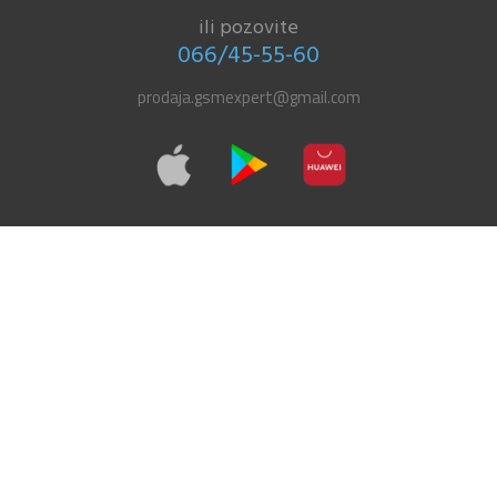
ili pozovite
066/45-55-60
prodaja.gsmexpert@gmail.com