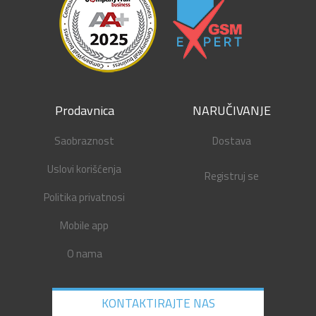
Prodavnica
NARUČIVANJE
Saobraznost
Dostava
Uslovi korišćenja
Registruj se
Politika privatnosi
Mobile app
O nama
KONTAKTIRAJTE NAS