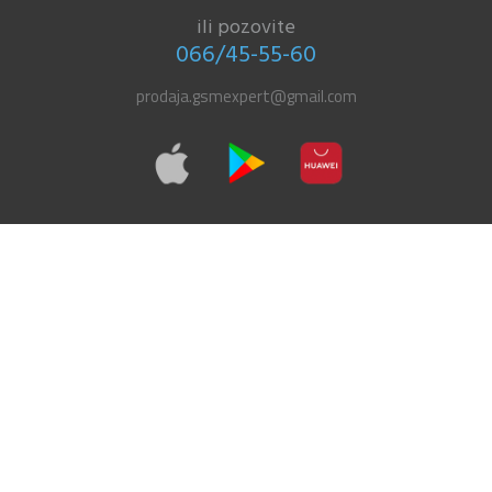
ili pozovite
066/45-55-60
prodaja.gsmexpert@gmail.com