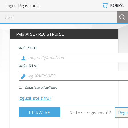
KORPA
Login
Registracija
PRIJAVI SE / REGISTRUJ SE
Vaš email
Vaša šifra
Ostavi me prijavljenog
Izgubili ste šifru?
Niste se registrovali?
Regis