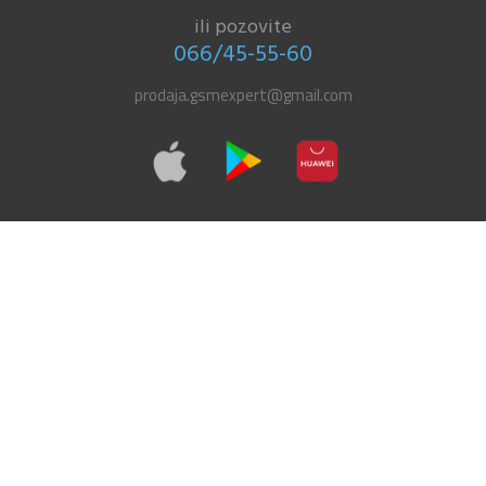
ili pozovite
066/45-55-60
prodaja.gsmexpert@gmail.com