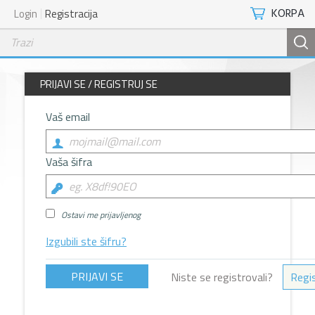
KORPA
Login
Registracija
PRIJAVI SE / REGISTRUJ SE
Vaš email
Vaša šifra
Ostavi me prijavljenog
Izgubili ste šifru?
Niste se registrovali?
Regis