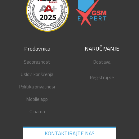
Prodavnica
NARUČIVANJE
Saobraznost
Dostava
Uslovi korišćenja
Registruj se
Politika privatnosi
Mobile app
O nama
KONTAKTIRAJTE NAS