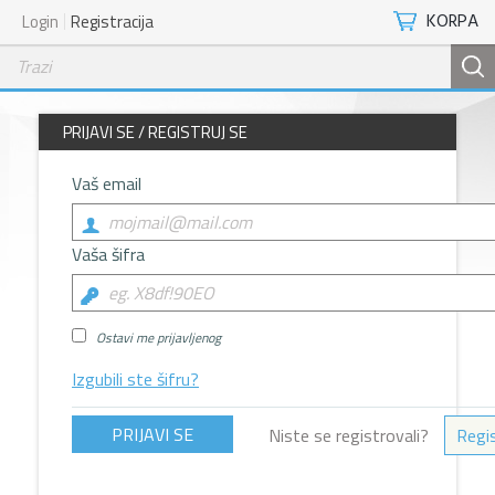
KORPA
Login
Registracija
PRIJAVI SE / REGISTRUJ SE
Vaš email
Vaša šifra
Ostavi me prijavljenog
Izgubili ste šifru?
Niste se registrovali?
Regis