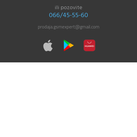
ili pozovite
066/45-55-60
prodaja.gsmexpert@gmail.com