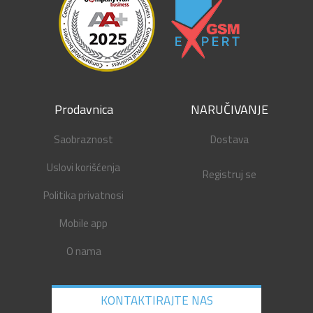
Prodavnica
NARUČIVANJE
Saobraznost
Dostava
Uslovi korišćenja
Registruj se
Politika privatnosi
Mobile app
O nama
KONTAKTIRAJTE NAS