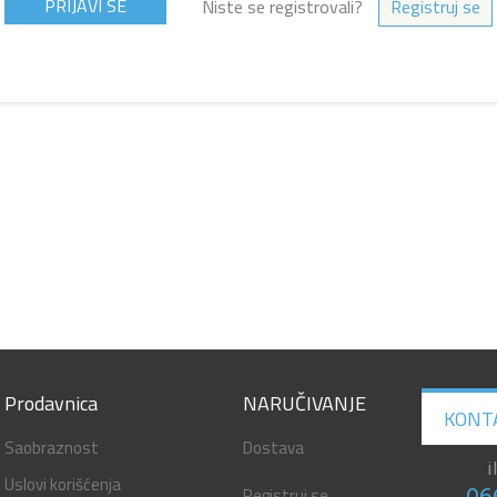
Niste se registrovali?
Registruj se
Prodavnica
NARUČIVANJE
KONT
Saobraznost
Dostava
i
Uslovi korišćenja
Registruj se