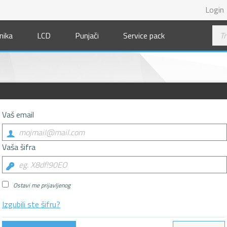
Login
nika
LCD
Punjači
Service pack
Vaš email
Vaša šifra
Ostavi me prijavljenog
Izgubili ste šifru?