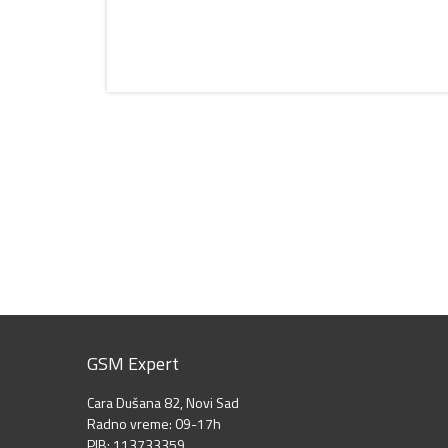
GSM Expert
Cara Dušana 82, Novi Sad
Radno vreme: 09-17h
PIB: 113733359