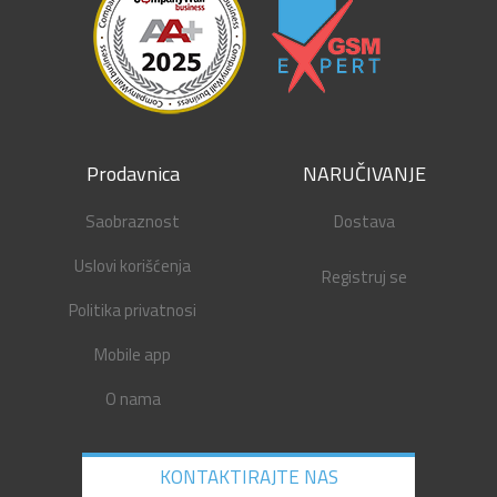
Prodavnica
NARUČIVANJE
Saobraznost
Dostava
Uslovi korišćenja
Registruj se
Politika privatnosi
Mobile app
O nama
KONTAKTIRAJTE NAS