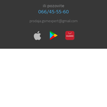
ili pozovite
066/45-55-60
prodaja.gsmexpert@gmail.com