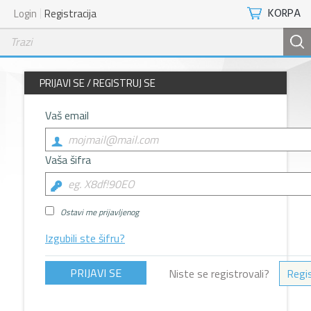
KORPA
Login
Registracija
PRIJAVI SE / REGISTRUJ SE
Vaš email
Vaša šifra
Ostavi me prijavljenog
Izgubili ste šifru?
Niste se registrovali?
Regis