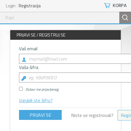
KORPA
Login
Registracija
PRIJAVI SE / REGISTRUJ SE
Vaš email
Vaša šifra
Ostavi me prijavljenog
Izgubili ste šifru?
Niste se registrovali?
Regis