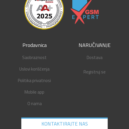
Prodavnica
NARUČIVANJE
Saobraznost
Dostava
Uslovi korišćenja
Registruj se
Politika privatnosi
Mobile app
O nama
KONTAKTIRAJTE NAS