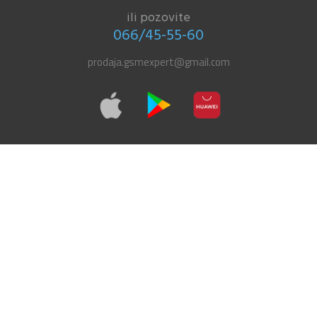
ili pozovite
066/45-55-60
prodaja.gsmexpert@gmail.com