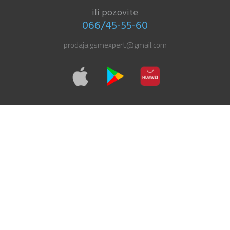
ili pozovite
066/45-55-60
prodaja.gsmexpert@gmail.com