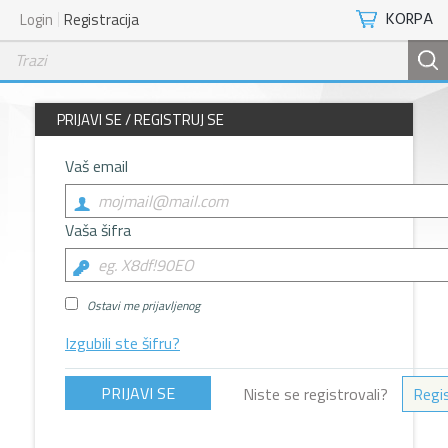
KORPA
Login
Registracija
PRIJAVI SE / REGISTRUJ SE
Vaš email
Vaša šifra
Ostavi me prijavljenog
Izgubili ste šifru?
Niste se registrovali?
Regis