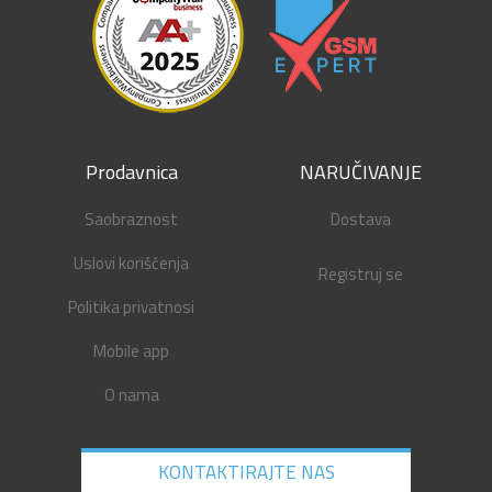
Prodavnica
NARUČIVANJE
Saobraznost
Dostava
Uslovi korišćenja
Registruj se
Politika privatnosi
Mobile app
O nama
KONTAKTIRAJTE NAS