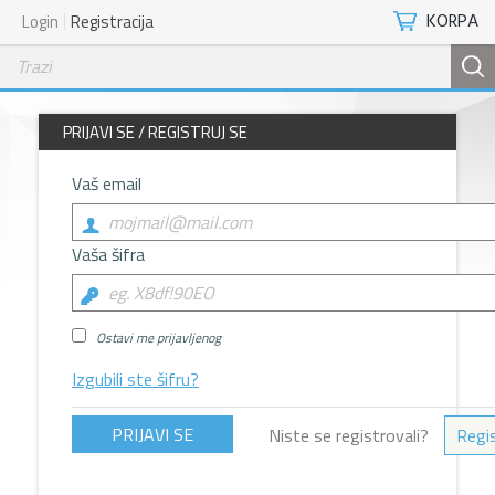
KORPA
Login
Registracija
PRIJAVI SE / REGISTRUJ SE
Vaš email
Vaša šifra
Ostavi me prijavljenog
Izgubili ste šifru?
Niste se registrovali?
Regis