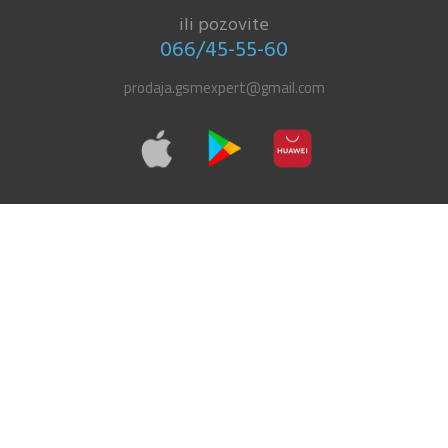
ili pozovite
066/45-55-60
prodaja.gsmexpert@gmail.com