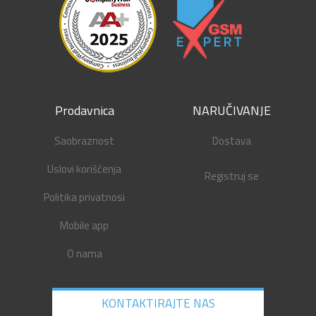
Prodavnica
NARUČIVANJE
Saobraznost
Dostava
Uslovi korišćenja
Registruj se
Politika privatnosi
Mobile app
O nama
KONTAKTIRAJTE NAS