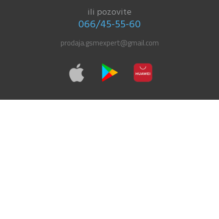
ili pozovite
066/45-55-60
prodaja.gsmexpert@gmail.com