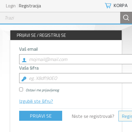
KORPA
Login
Registracija
PRIJAVI SE / REGISTRUJ SE
Vaš email
Vaša šifra
Ostavi me prijavljenog
Izgubili ste šifru?
Niste se registrovali?
Regis