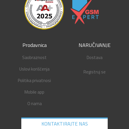
Prodavnica
NARUČIVANJE
Saobraznost
Dostava
Uslovi korišćenja
Registruj se
Politika privatnosi
Mobile app
O nama
KONTAKTIRAJTE NAS