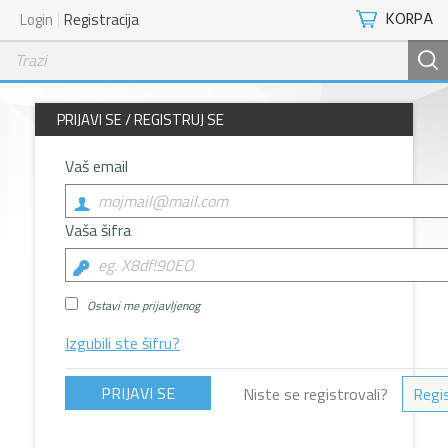
KORPA
Login
Registracija
PRIJAVI SE / REGISTRUJ SE
Vaš email
Vaša šifra
Ostavi me prijavljenog
Izgubili ste šifru?
Niste se registrovali?
Regis