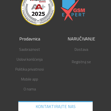
Prodavnica
NARUČIVANJE
Saobraznost
Dostava
Uslovi korišćenja
Registruj se
Politika privatnosi
Mobile app
O nama
KONTAKTIRAJTE NAS