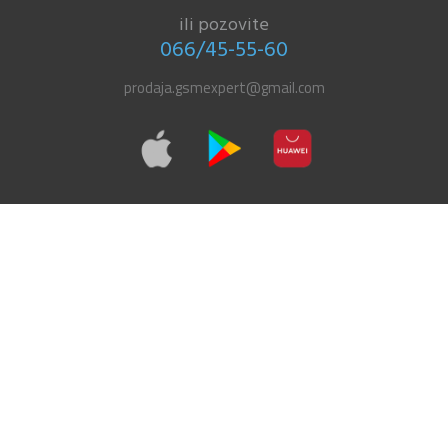
ili pozovite
066/45-55-60
prodaja.gsmexpert@gmail.com