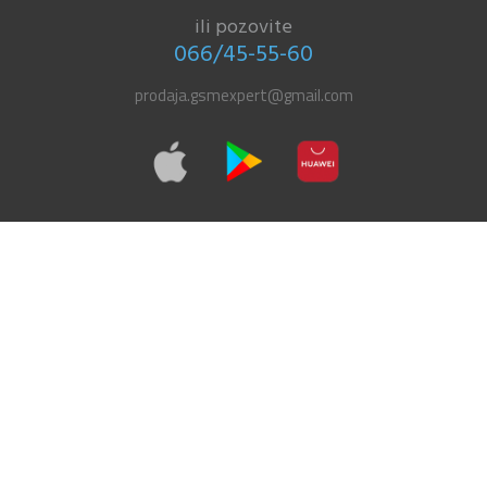
ili pozovite
066/45-55-60
prodaja.gsmexpert@gmail.com