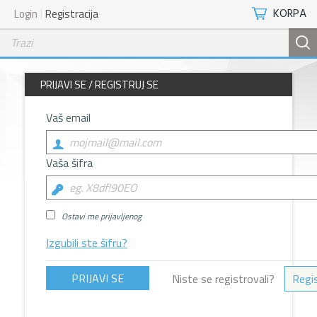
KORPA
Login
Registracija
PRIJAVI SE / REGISTRUJ SE
Vaš email
Vaša šifra
Ostavi me prijavljenog
Izgubili ste šifru?
Niste se registrovali?
Regis