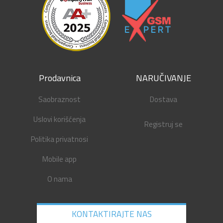
Prodavnica
NARUČIVANJE
Saobraznost
Dostava
Uslovi korišćenja
Registruj se
Politika privatnosi
Mobile app
O nama
KONTAKTIRAJTE NAS